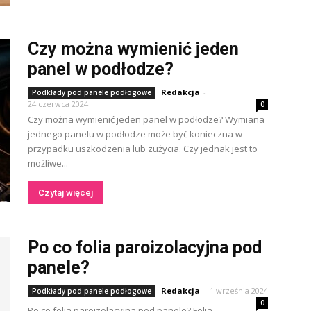
Czy można wymienić jeden
panel w podłodze?
Redakcja
-
Podkłady pod panele podłogowe
24 czerwca 2024
0
Czy można wymienić jeden panel w podłodze? Wymiana
jednego panelu w podłodze może być konieczna w
przypadku uszkodzenia lub zużycia. Czy jednak jest to
możliwe...
Czytaj więcej
Po co folia paroizolacyjna pod
panele?
Redakcja
-
1 września 2024
Podkłady pod panele podłogowe
0
Po co folia paroizolacyjna pod panele? Folia