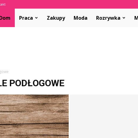
takt
olvar.pl
Dom
Praca
Zakupy
Moda
Rozrywka
M
ogowe
LE PODŁOGOWE