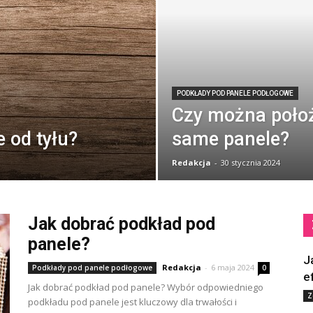
PODKŁADY POD PANELE PODŁOGOWE
Czy można położ
e od tyłu?
same panele?
Redakcja
-
30 stycznia 2024
Jak dobrać podkład pod
panele?
J
Redakcja
-
6 maja 2024
Podkłady pod panele podłogowe
0
e
Jak dobrać podkład pod panele? Wybór odpowiedniego
Z
podkładu pod panele jest kluczowy dla trwałości i