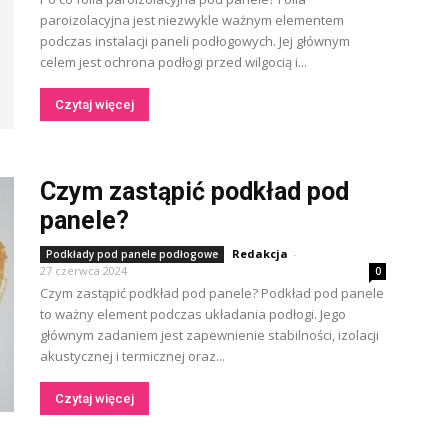
paroizolacyjna jest niezwykle ważnym elementem
podczas instalacji paneli podłogowych. Jej głównym
celem jest ochrona podłogi przed wilgocią i...
Czytaj więcej
Czym zastąpić podkład pod
panele?
Redakcja
-
Podkłady pod panele podłogowe
27 czerwca 2024
0
Czym zastąpić podkład pod panele? Podkład pod panele
to ważny element podczas układania podłogi. Jego
głównym zadaniem jest zapewnienie stabilności, izolacji
akustycznej i termicznej oraz...
Czytaj więcej