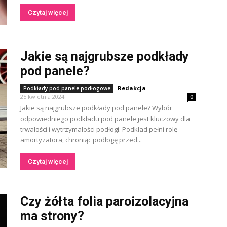
Czytaj więcej
Jakie są najgrubsze podkłady
pod panele?
Redakcja
-
Podkłady pod panele podłogowe
25 kwietnia 2024
0
Jakie są najgrubsze podkłady pod panele? Wybór
odpowiedniego podkładu pod panele jest kluczowy dla
trwałości i wytrzymałości podłogi. Podkład pełni rolę
amortyzatora, chroniąc podłogę przed...
Czytaj więcej
Czy żółta folia paroizolacyjna
ma strony?