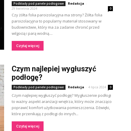
Redakcja
-
Podkłady pod panele podłogowe
29 kwietnia 2024
0
Czy żółta folia paroizolacyjna ma strony? Żółta folia
paroizolacyjna to popularny materiał stosowany w
budownictwie, który ma za zadanie chronić przed
wilgocią i parą wodną....
Czytaj więcej
Czym najlepiej wygłuszyć
podłogę?
Redakcja
-
4 lipca 2024
Podkłady pod panele podłogowe
0
Czym najlepiej wygłuszyć podłogę? Wygłuszenie podłogi
to ważny aspekt aranżacji wnętrza, który może znacząco
poprawić komfort użytkowania pomieszczenia. Dźwięki,
które przenikają z podłogi do innych...
Czytaj więcej