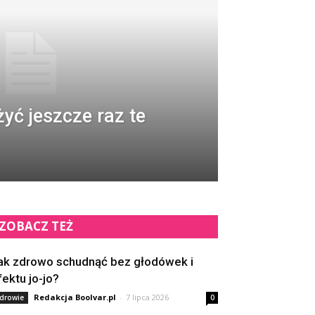
yć jeszcze raz te
ZOBACZ TEŻ
ak zdrowo schudnąć bez głodówek i
fektu jo-jo?
Redakcja Boolvar.pl
-
7 lipca 2026
drowie
0