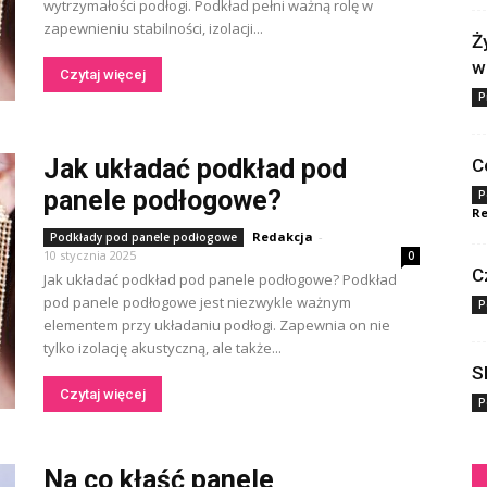
wytrzymałości podłogi. Podkład pełni ważną rolę w
zapewnieniu stabilności, izolacji...
Ż
w
Czytaj więcej
P
Jak układać podkład pod
C
panele podłogowe?
P
Re
Redakcja
-
Podkłady pod panele podłogowe
10 stycznia 2025
0
C
Jak układać podkład pod panele podłogowe? Podkład
pod panele podłogowe jest niezwykle ważnym
P
elementem przy układaniu podłogi. Zapewnia on nie
tylko izolację akustyczną, ale także...
S
Czytaj więcej
P
Na co kłaść panele