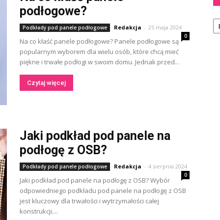
podłogowe?
Ka
Redakcja
-
25 maja 2024
Podkłady pod panele podłogowe
0
Na co kłaść panele podłogowe? Panele podłogowe są
popularnym wyborem dla wielu osób, które chcą mieć
piękne i trwałe podłogi w swoim domu. Jednak przed...
Czytaj więcej
Jaki podkład pod panele na
podłogę z OSB?
Redakcja
-
4 sierpnia 2024
Podkłady pod panele podłogowe
0
Jaki podkład pod panele na podłogę z OSB? Wybór
odpowiedniego podkładu pod panele na podłogę z OSB
jest kluczowy dla trwałości i wytrzymałości całej
konstrukcji....