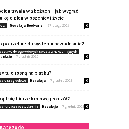
ycica trwała w zbożach – jak wygrać
alkę o plon w pszenicy i życie
Redakcja Boolvar.pl
-
27 lutego 2026
raca
0
o potrzebne do systemu nawadniania?
odstawy do ogorodowych sprzętów nawadniających
dakcja
-
7 grudnia 2025
0
zy tuje rosną na piasku?
Redakcja
-
7 grudnia 2025
odłoża ogrodowe
0
kąd się bierze królową pszczół?
Redakcja
-
7 grudnia 2025
odkurzacze pszczelarskie
0
Kategorie