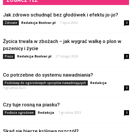
Jak zdrowo schudnąć bez głodówek i efektu jo-jo?
Redakcja Boolvar.pl
-
7 lipca 2026
Zdrowie
0
Życica trwała w zbożach – jak wygrać walkę o plon w
pszenicy i życie
Redakcja Boolvar.pl
-
27 lutego 2026
Praca
0
Co potrzebne do systemu nawadniania?
Redakcja
-
Podstawy do ogorodowych sprzętów nawadniających
7 grudnia 2025
0
Czy tuje rosną na piasku?
Redakcja
-
7 grudnia 2025
Podłoża ogrodowe
0
Skąd się bierze królową pszczół?