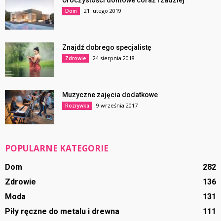
Uroczystości domowe coraz rzadziej
21 lutego 2019
Dom
Znajdź dobrego specjalistę
24 sierpnia 2018
Zdrowie
Muzyczne zajęcia dodatkowe
9 września 2017
Rozrywka
POPULARNE KATEGORIE
Dom
282
Zdrowie
136
Moda
131
Piły ręczne do metalu i drewna
111