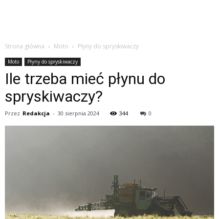
Strona główna
Moto
Płyny do spryskiwaczy
Moto
Płyny do spryskiwaczy
Ile trzeba mieć płynu do
spryskiwaczy?
Przez
Redakcja
-
30 sierpnia 2024
344
0