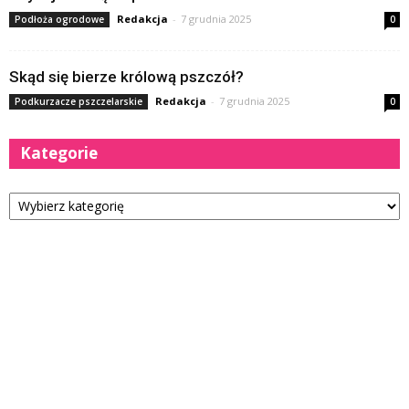
Redakcja
-
7 grudnia 2025
Podłoża ogrodowe
0
Skąd się bierze królową pszczół?
Redakcja
-
7 grudnia 2025
Podkurzacze pszczelarskie
0
Kategorie
Kategorie