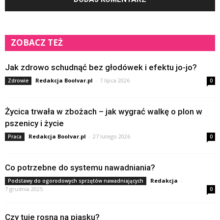
ZOBACZ TEŻ
Jak zdrowo schudnąć bez głodówek i efektu jo-jo?
Redakcja Boolvar.pl
-
7 lipca 2026
Zdrowie
0
Życica trwała w zbożach – jak wygrać walkę o plon w
pszenicy i życie
Redakcja Boolvar.pl
-
27 lutego 2026
Praca
0
Co potrzebne do systemu nawadniania?
Redakcja
-
Podstawy do ogorodowych sprzętów nawadniających
7 grudnia 2025
0
Czy tuje rosną na piasku?