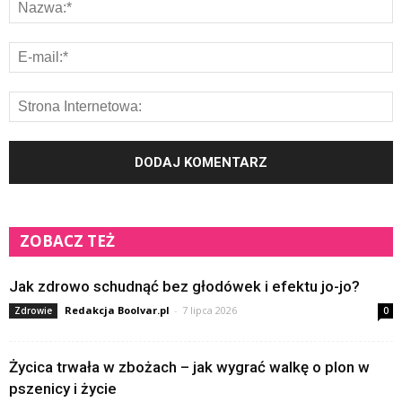
ZOBACZ TEŻ
Jak zdrowo schudnąć bez głodówek i efektu jo-jo?
Redakcja Boolvar.pl
-
7 lipca 2026
Zdrowie
0
Życica trwała w zbożach – jak wygrać walkę o plon w
pszenicy i życie