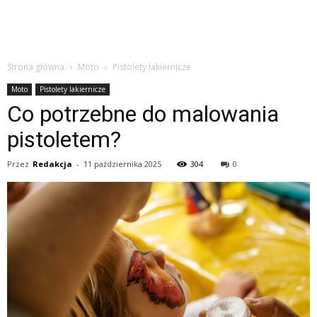
Strona główna
Moto
Pistolety lakiernicze
Moto
Pistolety lakiernicze
Co potrzebne do malowania
pistoletem?
Przez
Redakcja
-
11 października 2025
304
0