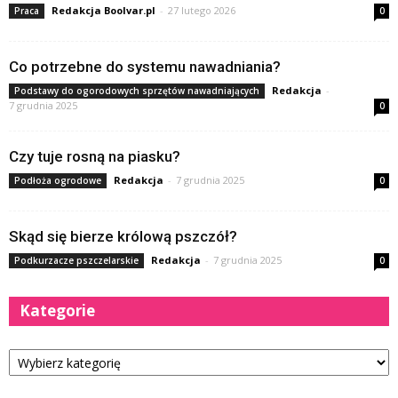
Redakcja Boolvar.pl
-
27 lutego 2026
Praca
0
Co potrzebne do systemu nawadniania?
Redakcja
-
Podstawy do ogorodowych sprzętów nawadniających
7 grudnia 2025
0
Czy tuje rosną na piasku?
Redakcja
-
7 grudnia 2025
Podłoża ogrodowe
0
Skąd się bierze królową pszczół?
Redakcja
-
7 grudnia 2025
Podkurzacze pszczelarskie
0
Kategorie
Kategorie