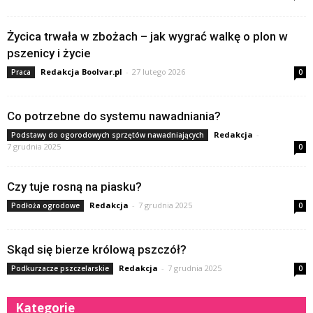
Życica trwała w zbożach – jak wygrać walkę o plon w
pszenicy i życie
Redakcja Boolvar.pl
-
27 lutego 2026
Praca
0
Co potrzebne do systemu nawadniania?
Redakcja
-
Podstawy do ogorodowych sprzętów nawadniających
7 grudnia 2025
0
Czy tuje rosną na piasku?
Redakcja
-
7 grudnia 2025
Podłoża ogrodowe
0
Skąd się bierze królową pszczół?
Redakcja
-
7 grudnia 2025
Podkurzacze pszczelarskie
0
Kategorie