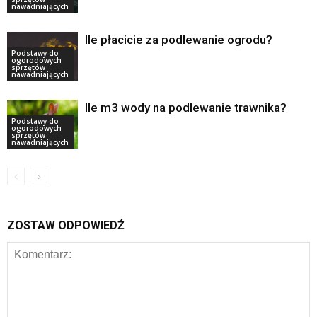
nawadniających
Ile płacicie za podlewanie ogrodu?
Podstawy do
ogorodowych
sprzętów
nawadniających
Ile m3 wody na podlewanie trawnika?
Podstawy do
ogorodowych
sprzętów
nawadniających
ZOSTAW ODPOWIEDŹ