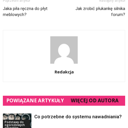
Poprzedni artykuł
Następny artykuł
Jaka piła ręczna do płyt
Jak zrobić płukankę silnika
meblowych?
forum?
Redakcja
POWIĄZANE ARTYKUŁY
WIĘCEJ OD AUTORA
Co potrzebne do systemu nawadniania?
Podstawy do
ogorodowych
sprzętów