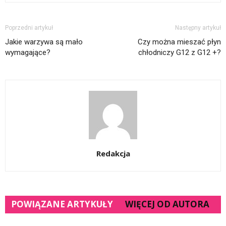
Poprzedni artykuł
Następny artykuł
Jakie warzywa są mało
Czy można mieszać płyn
wymagające?
chłodniczy G12 z G12 +?
Redakcja
POWIĄZANE ARTYKUŁY
WIĘCEJ OD AUTORA