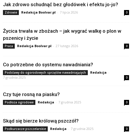
Jak zdrowo schudnąć bez głodówek i efektu jo-jo?
Redakcja Boolvar.pl
-
7 lipca 2026
Zdrowie
0
Życica trwała w zbożach – jak wygrać walkę o plon w
pszenicy i życie
Redakcja Boolvar.pl
-
27 lutego 2026
Praca
0
Co potrzebne do systemu nawadniania?
Redakcja
-
Podstawy do ogorodowych sprzętów nawadniających
7 grudnia 2025
0
Czy tuje rosną na piasku?
Redakcja
-
7 grudnia 2025
Podłoża ogrodowe
0
Skąd się bierze królową pszczół?
Redakcja
-
7 grudnia 2025
Podkurzacze pszczelarskie
0