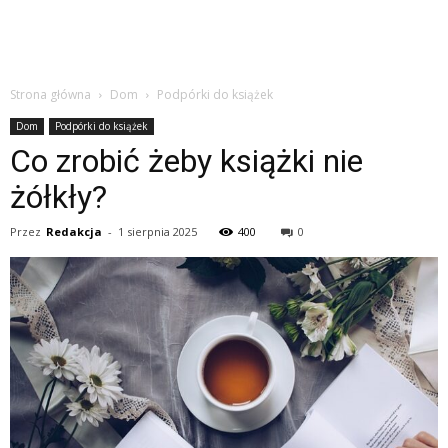
Strona główna
Dom
Podpórki do książek
Dom
Podpórki do książek
Co zrobić żeby książki nie
żółkły?
Przez
Redakcja
-
1 sierpnia 2025
400
0