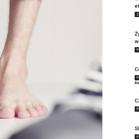
e
Z
Ż
w
P
C
P
Re
C
P
S
P