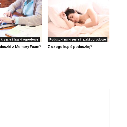
krzesła i leżaki ogrodowe
Poduszki na krzesła i leżaki ogrodowe
oduszki z Memory Foam?
Z czego kupić poduszkę?