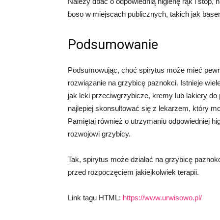
Należy dbać o odpowiednią higienę rąk i stóp, 
boso w miejscach publicznych, takich jak base
Podsumowanie
Podsumowując, choć spirytus może mieć pewne 
rozwiązanie na grzybicę paznokci. Istnieje wiele
jak leki przeciwgrzybicze, kremy lub lakiery do
najlepiej skonsultować się z lekarzem, który m
Pamiętaj również o utrzymaniu odpowiedniej hig
rozwojowi grzybicy.
Tak, spirytus może działać na grzybicę pazno
przed rozpoczęciem jakiejkolwiek terapii.
Link tagu HTML:
https://www.urwisowo.pl/