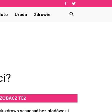
oto
Uroda
Zdrowie
ci?
ZOBACZ TEŻ
ak zdrowo schudnąć bez głodówek i