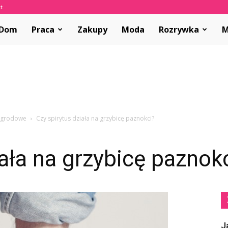
t
olvar.pl
Dom
Praca
Zakupy
Moda
Rozrywka
M
 ogrodowe
Czy spirytus działa na grzybicę paznokci?
iała na grzybicę paznok
J