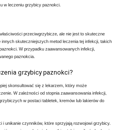
su w leczeniu grzybicy paznokci.
aściwości przeciwgrzybicze, ale nie jest to skuteczne
 innych skuteczniejszych metod leczenia tej infekcji, takich
do paznokci. W przypadku zaawansowanych infekcji,
wanego paznokcia.
czenia grzybicy paznokci?
epiej skonsultować się z lekarzem, który może
czenie. W zależności od stopnia zaawansowania infekcji,
rzybiczych w postaci tabletek, kremów lub lakierów do
 i unikanie czynników, które sprzyjają rozwojowi grzybicy.