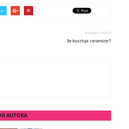
ter
Następny artykuł
Ile kosztuje ceramizer?
 OD AUTORA