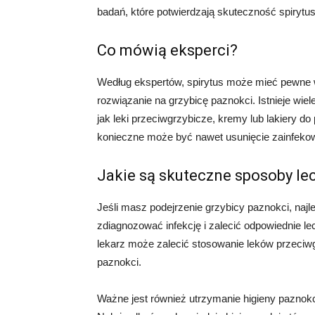
badań, które potwierdzają skuteczność spirytu
Co mówią eksperci?
Według ekspertów, spirytus może mieć pewne wł
rozwiązanie na grzybicę paznokci. Istnieje wiele
jak leki przeciwgrzybicze, kremy lub lakiery 
konieczne może być nawet usunięcie zainfeko
Jakie są skuteczne sposoby le
Jeśli masz podejrzenie grzybicy paznokci, najl
zdiagnozować infekcję i zalecić odpowiednie le
lekarz może zalecić stosowanie leków przeciwg
paznokci.
Ważne jest również utrzymanie higieny paznokci