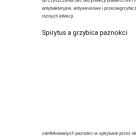
do czyszczenia ran, dezynfekcji powierzchni i
antybakteryjne, antywirusowe i przeciwgrzybic
różnych infekcji.
Spirytus a grzybica paznokci
zainfekowanych paznokci w spirytusie przez ok