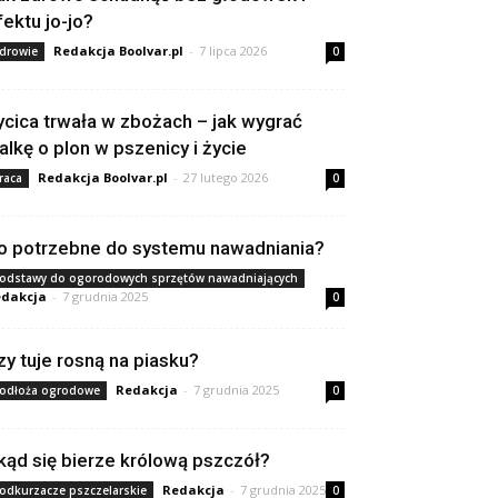
fektu jo-jo?
Redakcja Boolvar.pl
-
7 lipca 2026
drowie
0
ycica trwała w zbożach – jak wygrać
alkę o plon w pszenicy i życie
Redakcja Boolvar.pl
-
27 lutego 2026
raca
0
o potrzebne do systemu nawadniania?
odstawy do ogorodowych sprzętów nawadniających
dakcja
-
7 grudnia 2025
0
zy tuje rosną na piasku?
Redakcja
-
7 grudnia 2025
odłoża ogrodowe
0
kąd się bierze królową pszczół?
Redakcja
-
7 grudnia 2025
odkurzacze pszczelarskie
0