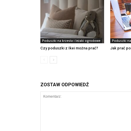
Poduszki na krzesła i leżaki ogrodowe
Poduszki na 
Czy poduszki z Ikei można prać?
Jak prać p
ZOSTAW ODPOWIEDŹ