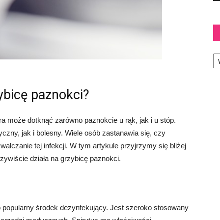
Ka
zybicę paznokci?
ra może dotknąć zarówno paznokcie u rąk, jak i u stóp.
czny, jak i bolesny. Wiele osób zastanawia się, czy
czanie tej infekcji. W tym artykule przyjrzymy się bliżej
zywiście działa na grzybicę paznokci.
to popularny środek dezynfekujący. Jest szeroko stosowany