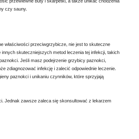
nosić przewiewne buty i skarpetki, a także unikać chodzenia
ny czy sauny.
właściwości przeciwgrzybicze, nie jest to skuteczne
 innych skuteczniejszych metod leczenia tej infekcji, takich
 paznokci. Jeśli masz podejrzenie grzybicy paznokci,
oże zdiagnozować infekcję i zalecić odpowiednie leczenie.
ieny paznokci i unikaniu czynników, które sprzyjają
kci. Jednak zawsze zaleca się skonsultować z lekarzem