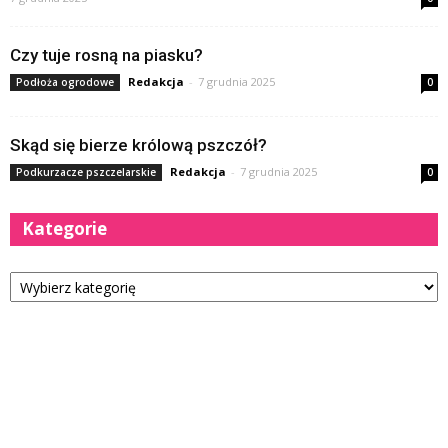
Czy tuje rosną na piasku?
Redakcja
-
7 grudnia 2025
Podłoża ogrodowe
0
Skąd się bierze królową pszczół?
Redakcja
-
7 grudnia 2025
Podkurzacze pszczelarskie
0
Kategorie
Kategorie