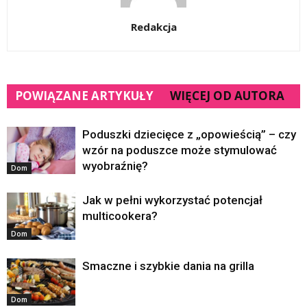
Redakcja
POWIĄZANE ARTYKUŁY
WIĘCEJ OD AUTORA
Poduszki dziecięce z „opowieścią” – czy
wzór na poduszce może stymulować
wyobraźnię?
Dom
Jak w pełni wykorzystać potencjał
multicookera?
Dom
Smaczne i szybkie dania na grilla
Dom