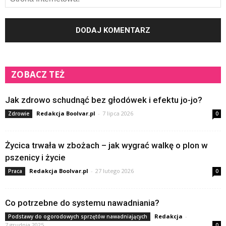
ZOBACZ TEŻ
Jak zdrowo schudnąć bez głodówek i efektu jo-jo?
Redakcja Boolvar.pl
-
7 lipca 2026
Zdrowie
0
Życica trwała w zbożach – jak wygrać walkę o plon w
pszenicy i życie
Redakcja Boolvar.pl
-
27 lutego 2026
Praca
0
Co potrzebne do systemu nawadniania?
Redakcja
-
Podstawy do ogorodowych sprzętów nawadniających
7 grudnia 2025
0