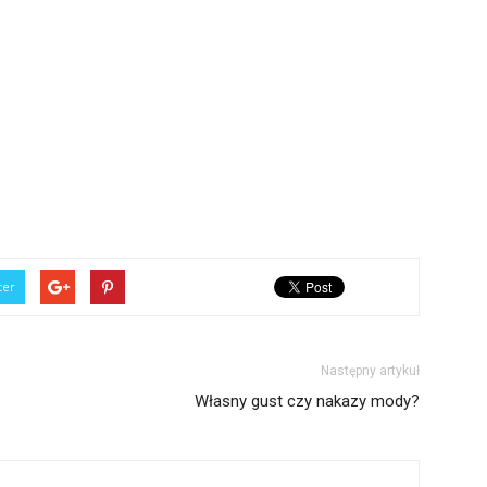
ter
Następny artykuł
Własny gust czy nakazy mody?