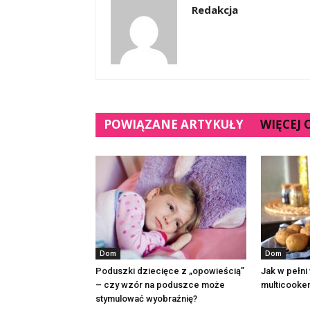
Redakcja
POWIĄZANE ARTYKUŁY
WIĘCEJ
Dom
Dom
Poduszki dziecięce z „opowieścią”
Jak w pełni
– czy wzór na poduszce może
multicooke
stymulować wyobraźnię?