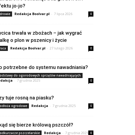
fektu jo-jo?
Redakcja Boolvar.pl
-
7 lipca 2026
drowie
0
ycica trwała w zbożach – jak wygrać
alkę o plon w pszenicy i życie
Redakcja Boolvar.pl
-
27 lutego 2026
raca
0
o potrzebne do systemu nawadniania?
odstawy do ogorodowych sprzętów nawadniających
dakcja
-
7 grudnia 2025
0
zy tuje rosną na piasku?
Redakcja
-
7 grudnia 2025
odłoża ogrodowe
0
kąd się bierze królową pszczół?
Redakcja
-
7 grudnia 2025
odkurzacze pszczelarskie
0