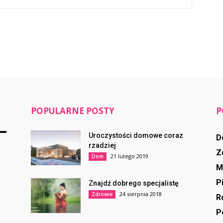
POPULARNE POSTY
P
Uroczystości domowe coraz
D
rzadziej
Z
21 lutego 2019
Dom
M
P
Znajdź dobrego specjalistę
24 sierpnia 2018
Zdrowie
R
P