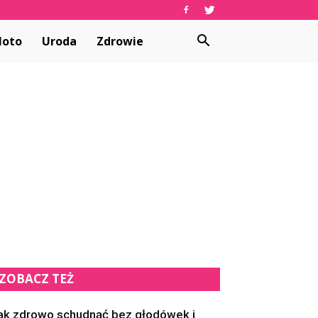
oto
Uroda
Zdrowie
ZOBACZ TEŻ
ak zdrowo schudnąć bez głodówek i