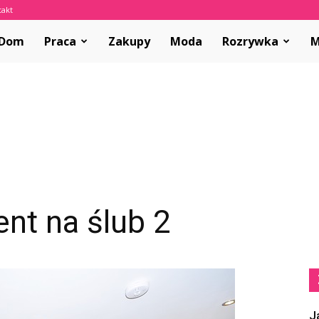
takt
olvar.pl
Dom
Praca
Zakupy
Moda
Rozrywka
M
nt na ślub 2
J