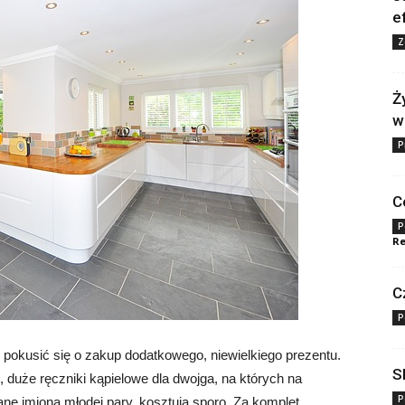
e
Z
Ż
w
P
C
P
Re
C
P
pokusić się o zakup dodatkowego, niewielkiego prezentu.
S
, duże ręczniki kąpielowe dla dwojga, na których na
P
ane imiona młodej pary, kosztują sporo. Za komplet