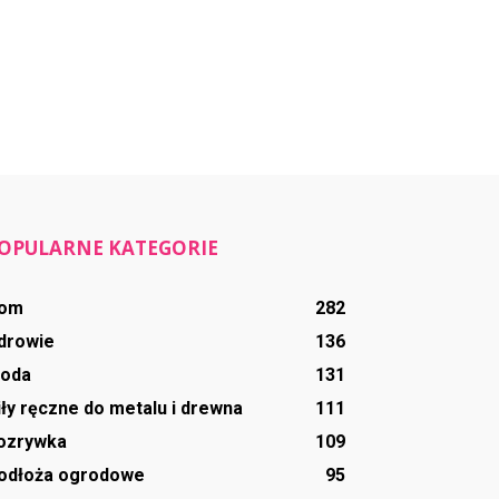
OPULARNE KATEGORIE
om
282
drowie
136
oda
131
iły ręczne do metalu i drewna
111
ozrywka
109
odłoża ogrodowe
95