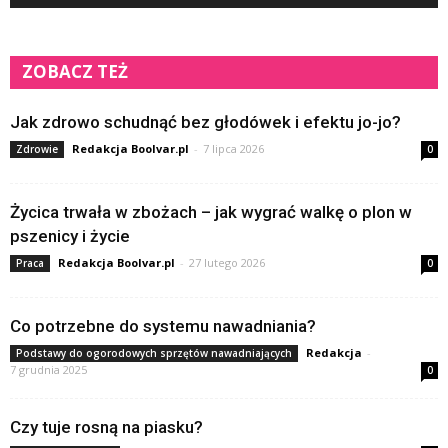
ZOBACZ TEŻ
Jak zdrowo schudnąć bez głodówek i efektu jo-jo?
Redakcja Boolvar.pl
-
7 lipca 2026
Zdrowie
0
Życica trwała w zbożach – jak wygrać walkę o plon w
pszenicy i życie
Redakcja Boolvar.pl
-
27 lutego 2026
Praca
0
Co potrzebne do systemu nawadniania?
Redakcja
-
Podstawy do ogorodowych sprzętów nawadniających
7 grudnia 2025
0
Czy tuje rosną na piasku?