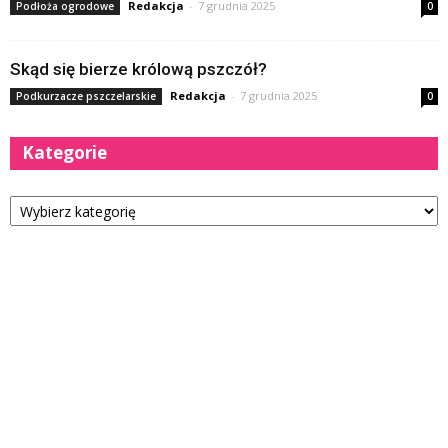
Redakcja
-
7 grudnia 2025
Podłoża ogrodowe
0
Skąd się bierze królową pszczół?
Redakcja
-
7 grudnia 2025
Podkurzacze pszczelarskie
0
Kategorie
Kategorie