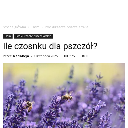
Strona główna
Dom
Podkurzacze pszczelarskie
Dom
Podkurzacze pszczelarskie
Ile czosnku dla pszczół?
Przez
Redakcja
-
1 listopada 2025
275
0