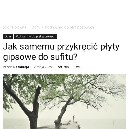
Strona główna
Dom
Podnośniki do płyt gipsowych
Dom
Podnośniki do płyt gipsowych
Jak samemu przykręcić płyty
gipsowe do sufitu?
Przez
Redakcja
-
2 maja 2025
308
0