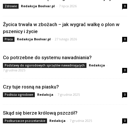
Redakcja Boolvar.pl
-
7 lipca 2026
Zdrowie
0
Życica trwała w zbożach – jak wygrać walkę o plon w
pszenicy i życie
Redakcja Boolvar.pl
-
27 lutego 2026
Praca
0
Co potrzebne do systemu nawadniania?
Redakcja
-
Podstawy do ogorodowych sprzętów nawadniających
7 grudnia 2025
0
Czy tuje rosną na piasku?
Redakcja
-
7 grudnia 2025
Podłoża ogrodowe
0
Skąd się bierze królową pszczół?
Redakcja
-
7 grudnia 2025
Podkurzacze pszczelarskie
0