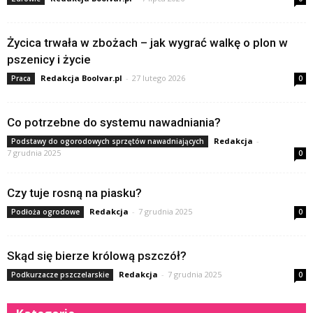
Życica trwała w zbożach – jak wygrać walkę o plon w
pszenicy i życie
Redakcja Boolvar.pl
-
27 lutego 2026
Praca
0
Co potrzebne do systemu nawadniania?
Redakcja
-
Podstawy do ogorodowych sprzętów nawadniających
7 grudnia 2025
0
Czy tuje rosną na piasku?
Redakcja
-
7 grudnia 2025
Podłoża ogrodowe
0
Skąd się bierze królową pszczół?
Redakcja
-
7 grudnia 2025
Podkurzacze pszczelarskie
0