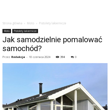
Strona główna
Moto
Pistolety lakiernicze
Moto
Pistolety lakiernicze
Jak samodzielnie pomalować
samochód?
Przez
Redakcja
-
10 czerwca 2024
394
0