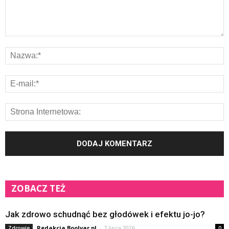
ZOBACZ TEŻ
Jak zdrowo schudnąć bez głodówek i efektu jo-jo?
Redakcja Boolvar.pl
-
7 lipca 2026
Zdrowie
0