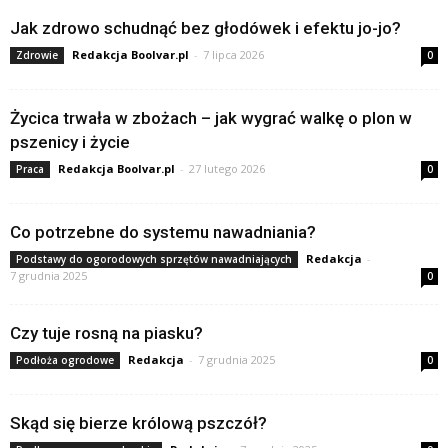
Jak zdrowo schudnąć bez głodówek i efektu jo-jo?
Redakcja Boolvar.pl
-
7 lipca 2026
Zdrowie
0
Życica trwała w zbożach – jak wygrać walkę o plon w
pszenicy i życie
Redakcja Boolvar.pl
-
27 lutego 2026
Praca
0
Co potrzebne do systemu nawadniania?
Redakcja
-
Podstawy do ogorodowych sprzętów nawadniających
7 grudnia 2025
0
Czy tuje rosną na piasku?
Redakcja
-
7 grudnia 2025
Podłoża ogrodowe
0
Skąd się bierze królową pszczół?