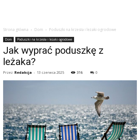
Strona główna
Dom
Poduszki na krzesła i leżaki ogrodowe
Dom
Poduszki na krzesła i leżaki ogrodowe
Jak wyprać poduszkę z
leżaka?
Przez
Redakcja
-
13 czerwca 2025
316
0