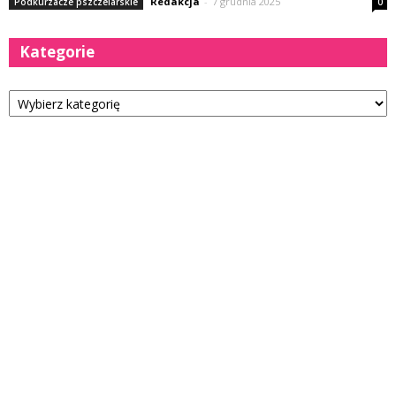
Redakcja
-
7 grudnia 2025
Podkurzacze pszczelarskie
0
Kategorie
Kategorie