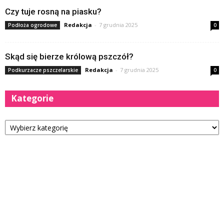
Czy tuje rosną na piasku?
Redakcja
-
7 grudnia 2025
Podłoża ogrodowe
0
Skąd się bierze królową pszczół?
Redakcja
-
7 grudnia 2025
Podkurzacze pszczelarskie
0
Kategorie
Kategorie