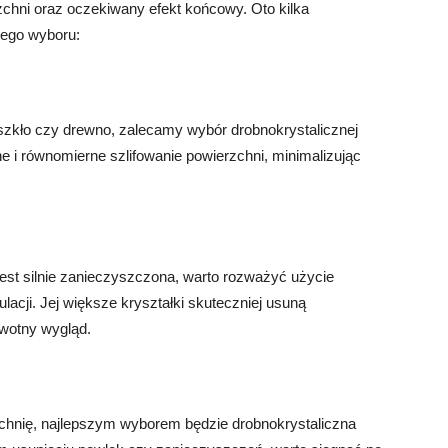
chni oraz oczekiwany efekt końcowy. Oto kilka
ego wyboru:
ak szkło czy drewno, zalecamy wybór drobnokrystalicznej
tne i równomierne szlifowanie powierzchni, minimalizując
jest silnie zanieczyszczona, warto rozważyć użycie
ulacji. Jej większe kryształki skuteczniej usuną
rwotny wygląd.
rzchnię, najlepszym wyborem będzie drobnokrystaliczna