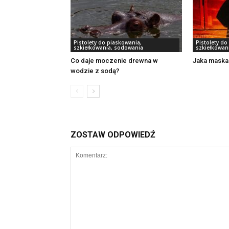
Pistolety do piaskowania,
Pistolety do
szkiełkowania, sodowania
szkiełkowan
Co daje moczenie drewna w
Jaka maska
wodzie z sodą?
ZOSTAW ODPOWIEDŹ