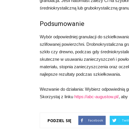
granulacja. Jeśli natomiast zależy Ci na szyb
średniokrystaliczną lub grubokrystaliczną granu
Podsumowanie
Wybór odpowiedniej granulacji do szkiełkowani
szlifowanej powierzchni. Drobnokrystaliczna gra
szkło czy drewno, podczas gdy średniokrystalic
skuteczne w usuwaniu zanieczyszczeń i powłok
materiału, stopnia zanieczyszczenia oraz ocz
najlepsze rezultaty podczas szkiełkowania.
Wezwanie do działania: Wybierz odpowiednią gr
Skorzystaj z linku
https://abc-augustow.pl/
, aby
PODZIEL SIĘ
Facebook
Twit