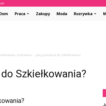
takt
olvar.pl
Dom
Praca
Zakupy
Moda
Rozrywka
M
zkiełkowania, sodowania
Jaką granulacja do Szkiełkowania?
 do Szkiełkowania?
łkowania?
J