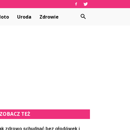
oto
Uroda
Zdrowie
ZOBACZ TEŻ
ak zdrowo schudnąć bez głodówek i