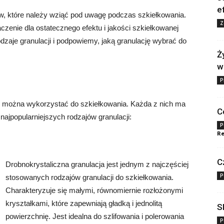
e
w, które należy wziąć pod uwagę podczas szkiełkowania.
Z
zenie dla ostatecznego efektu i jakości szkiełkowanej
zaje granulacji i podpowiemy, jaką granulację wybrać do
Ż
w
P
tóre można wykorzystać do szkiełkowania. Każda z nich ma
C
najpopularniejszych rodzajów granulacji:
P
Re
C
Drobnokrystaliczna granulacja jest jednym z najczęściej
P
stosowanych rodzajów granulacji do szkiełkowania.
Charakteryzuje się małymi, równomiernie rozłożonymi
kryształkami, które zapewniają gładką i jednolitą
S
powierzchnię. Jest idealna do szlifowania i polerowania
P