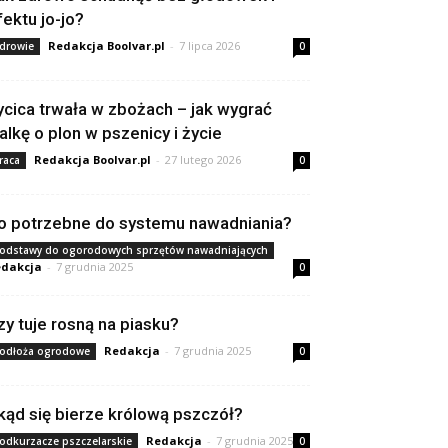
fektu jo-jo?
Redakcja Boolvar.pl
-
7 lipca 2026
drowie
0
ycica trwała w zbożach – jak wygrać
alkę o plon w pszenicy i życie
Redakcja Boolvar.pl
-
27 lutego 2026
raca
0
o potrzebne do systemu nawadniania?
odstawy do ogorodowych sprzętów nawadniających
dakcja
-
7 grudnia 2025
0
zy tuje rosną na piasku?
Redakcja
-
7 grudnia 2025
odłoża ogrodowe
0
kąd się bierze królową pszczół?
Redakcja
-
7 grudnia 2025
odkurzacze pszczelarskie
0