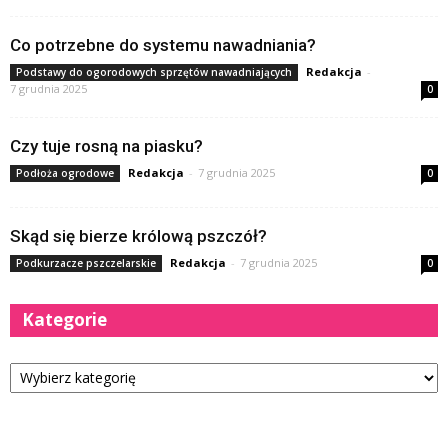
Co potrzebne do systemu nawadniania?
Redakcja
-
Podstawy do ogorodowych sprzętów nawadniających
7 grudnia 2025
0
Czy tuje rosną na piasku?
Redakcja
-
7 grudnia 2025
Podłoża ogrodowe
0
Skąd się bierze królową pszczół?
Redakcja
-
7 grudnia 2025
Podkurzacze pszczelarskie
0
Kategorie
Kategorie