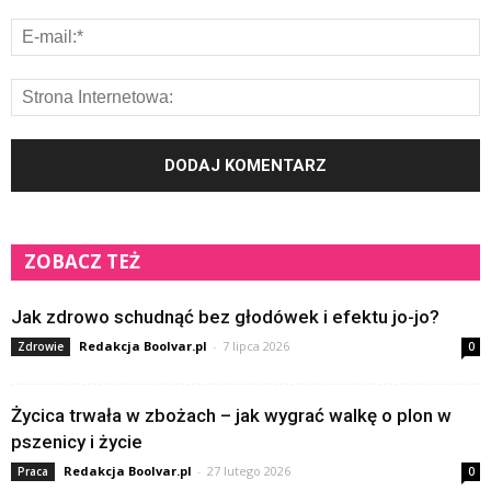
ZOBACZ TEŻ
Jak zdrowo schudnąć bez głodówek i efektu jo-jo?
Redakcja Boolvar.pl
-
7 lipca 2026
Zdrowie
0
Życica trwała w zbożach – jak wygrać walkę o plon w
pszenicy i życie
Redakcja Boolvar.pl
-
27 lutego 2026
Praca
0