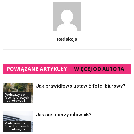
Redakcja
POWIĄZANE ARTYKUŁY
WIĘCEJ OD AUTORA
Jak prawidłowo ustawić fotel biurowy?
Podstawy do
foteli biurowych
i obrotowych
Jak się mierzy siłownik?
Podstawy do
foteli biurowych
i obrotowych