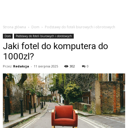
Strona główna
Dom
Podstawy do foteli biurowych i obrotowych
Dom
Podstawy do foteli biurowych i obrotowych
Jaki fotel do komputera do
1000zl?
Przez
Redakcja
-
11 sierpnia 2025
302
0