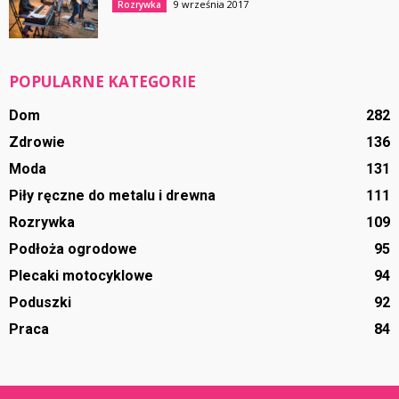
9 września 2017
Rozrywka
POPULARNE KATEGORIE
Dom
282
Zdrowie
136
Moda
131
Piły ręczne do metalu i drewna
111
Rozrywka
109
Podłoża ogrodowe
95
Plecaki motocyklowe
94
Poduszki
92
Praca
84