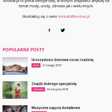
Boolvar.pl to portal lifestyle'owy, w których znajdziesz artykuły na
temat mody, urody, zdrowia jak i wielu innych.
Skontaktuj się z nami:
kontakt@boolvar.pl
POPULARNE POSTY
Uroczystości domowe coraz rzadziej
21 lutego 2019
Dom
Znajdź dobrego specjalistę
24 sierpnia 2018
Zdrowie
Muzyczne zajęcia dodatkowe