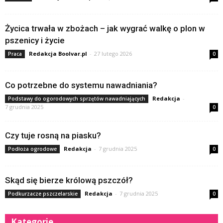
Życica trwała w zbożach – jak wygrać walkę o plon w
pszenicy i życie
Redakcja Boolvar.pl
-
27 lutego 2026
Praca
0
Co potrzebne do systemu nawadniania?
Redakcja
-
Podstawy do ogorodowych sprzętów nawadniających
7 grudnia 2025
0
Czy tuje rosną na piasku?
Redakcja
-
7 grudnia 2025
Podłoża ogrodowe
0
Skąd się bierze królową pszczół?
Redakcja
-
7 grudnia 2025
Podkurzacze pszczelarskie
0
Kategorie