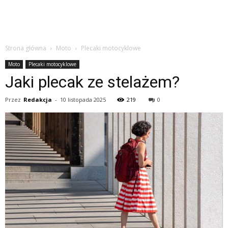
Strona główna
Moto
Plecaki motocyklowe
Moto
Plecaki motocyklowe
Jaki plecak ze stelażem?
Przez
Redakcja
-
10 listopada 2025
219
0