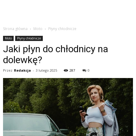
Strona główna
Moto
Płyny chłodnicze
Moto
Płyny chłodnicze
Jaki płyn do chłodnicy na
dolewkę?
Przez
Redakcja
-
3 lutego 2025
287
0