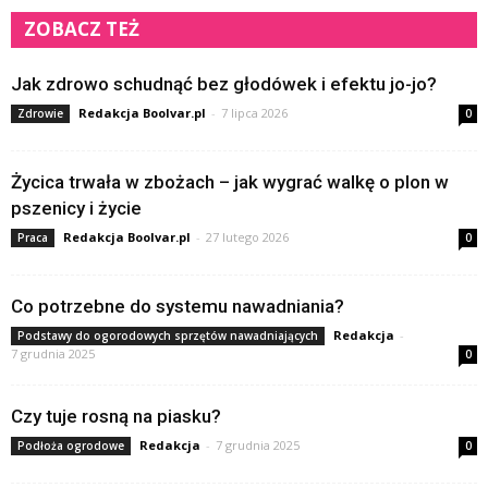
ZOBACZ TEŻ
Jak zdrowo schudnąć bez głodówek i efektu jo-jo?
Redakcja Boolvar.pl
-
7 lipca 2026
Zdrowie
0
Życica trwała w zbożach – jak wygrać walkę o plon w
pszenicy i życie
Redakcja Boolvar.pl
-
27 lutego 2026
Praca
0
Co potrzebne do systemu nawadniania?
Redakcja
-
Podstawy do ogorodowych sprzętów nawadniających
7 grudnia 2025
0
Czy tuje rosną na piasku?
Redakcja
-
7 grudnia 2025
Podłoża ogrodowe
0