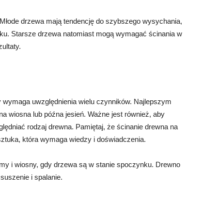
 Młode drzewa mają tendencję do szybszego wysychania,
oku. Starsze drzewa natomiast mogą wymagać ścinania w
ultaty.
ry wymaga uwzględnienia wielu czynników. Najlepszym
a wiosna lub późna jesień. Ważne jest również, aby
lędniać rodzaj drewna. Pamiętaj, że ścinanie drewna na
e sztuka, która wymaga wiedzy i doświadczenia.
zimy i wiosny, gdy drzewa są w stanie spoczynku. Drewno
suszenie i spalanie.