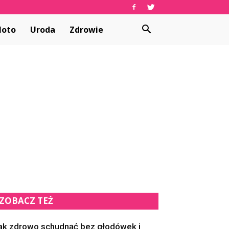
oto
Uroda
Zdrowie
ZOBACZ TEŻ
ak zdrowo schudnąć bez głodówek i