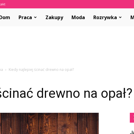
takt
olvar.pl
Dom
Praca
Zakupy
Moda
Rozrywka
M
na
Kiedy najlepiej ścinać drewno na opał?
 ścinać drewno na opał?
J