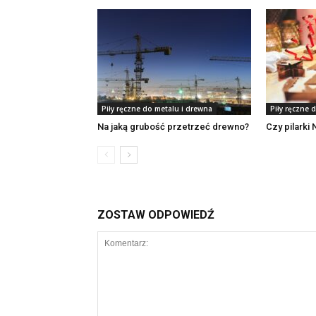
Piły ręczne do metalu i drewna
Piły ręczne 
Na jaką grubość przetrzeć drewno?
Czy pilarki
ZOSTAW ODPOWIEDŹ