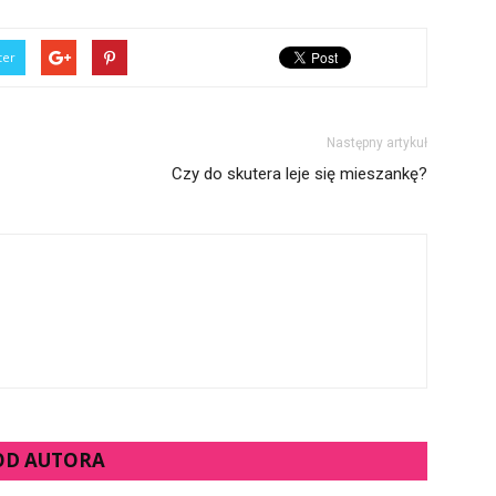
ter
Następny artykuł
Czy do skutera leje się mieszankę?
 OD AUTORA