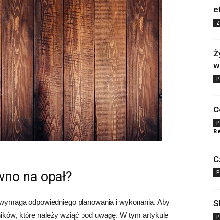
e
Z
Ż
w
P
C
P
Re
C
ewno na opał?
P
y wymaga odpowiedniego planowania i wykonania. Aby
S
ynników, które należy wziąć pod uwagę. W tym artykule
P