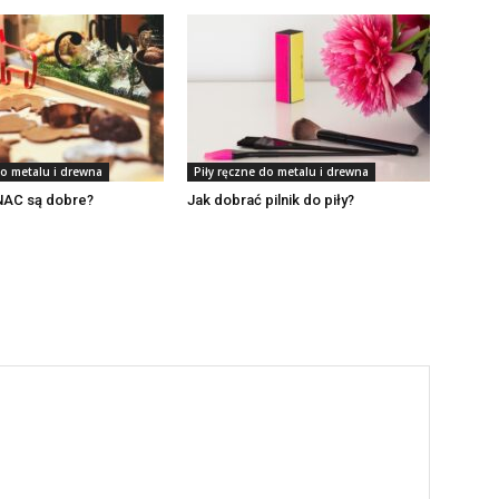
do metalu i drewna
Piły ręczne do metalu i drewna
 NAC są dobre?
Jak dobrać pilnik do piły?