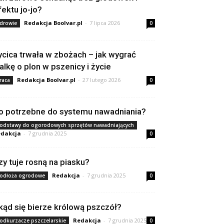
fektu jo-jo?
Redakcja Boolvar.pl
-
7 lipca 2026
drowie
0
ycica trwała w zbożach – jak wygrać
alkę o plon w pszenicy i życie
Redakcja Boolvar.pl
-
27 lutego 2026
raca
0
o potrzebne do systemu nawadniania?
odstawy do ogorodowych sprzętów nawadniających
dakcja
-
7 grudnia 2025
0
zy tuje rosną na piasku?
Redakcja
-
7 grudnia 2025
odłoża ogrodowe
0
kąd się bierze królową pszczół?
Redakcja
-
7 grudnia 2025
odkurzacze pszczelarskie
0