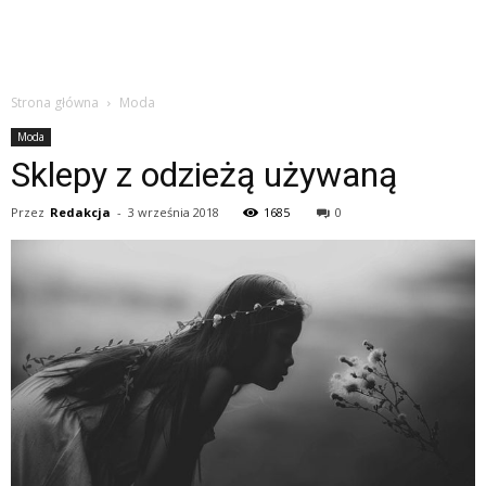
Strona główna
Moda
Moda
Sklepy z odzieżą używaną
Przez
Redakcja
-
3 września 2018
1685
0