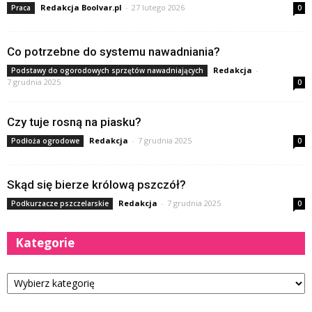
Redakcja Boolvar.pl
-
27 lutego 2026
Praca
0
Co potrzebne do systemu nawadniania?
Redakcja
-
Podstawy do ogorodowych sprzętów nawadniających
7 grudnia 2025
0
Czy tuje rosną na piasku?
Redakcja
-
7 grudnia 2025
Podłoża ogrodowe
0
Skąd się bierze królową pszczół?
Redakcja
-
7 grudnia 2025
Podkurzacze pszczelarskie
0
Kategorie
Kategorie