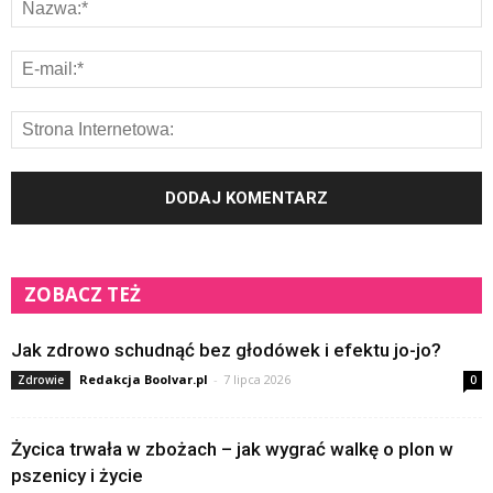
ZOBACZ TEŻ
Jak zdrowo schudnąć bez głodówek i efektu jo-jo?
Redakcja Boolvar.pl
-
7 lipca 2026
Zdrowie
0
Życica trwała w zbożach – jak wygrać walkę o plon w
pszenicy i życie