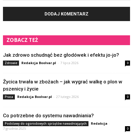
ZOBACZ TEŻ
Jak zdrowo schudnąć bez głodówek i efektu jo-jo?
Redakcja Boolvar.pl
-
7 lipca 2026
Zdrowie
0
Życica trwała w zbożach – jak wygrać walkę o plon w
pszenicy i życie
Redakcja Boolvar.pl
-
27 lutego 2026
Praca
0
Co potrzebne do systemu nawadniania?
Redakcja
-
Podstawy do ogorodowych sprzętów nawadniających
7 grudnia 2025
0