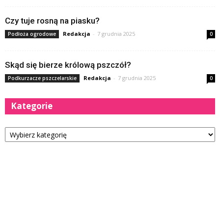
Czy tuje rosną na piasku?
Redakcja
-
7 grudnia 2025
Podłoża ogrodowe
0
Skąd się bierze królową pszczół?
Redakcja
-
7 grudnia 2025
Podkurzacze pszczelarskie
0
Kategorie
Kategorie