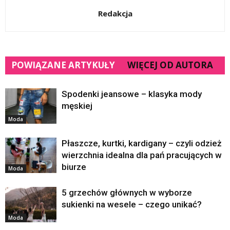
Redakcja
POWIĄZANE ARTYKUŁY
WIĘCEJ OD AUTORA
Spodenki jeansowe – klasyka mody
męskiej
Moda
Płaszcze, kurtki, kardigany – czyli odzież
wierzchnia idealna dla pań pracujących w
biurze
Moda
5 grzechów głównych w wyborze
sukienki na wesele – czego unikać?
Moda