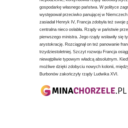
gospodarkę własnego państwa. W polityce zagra
występował przeciwko panującej w Niemczech d
zasiadał Henryk IV, Francja zdobyła też swoje 
centralna nieco osłabła. Rządy w państwie prze
pierwszego ministra. Jego rządy wsławiły się 
arystokrację. Rozciągnął on też panowanie fran
trzydziestoletniej. Szczyt rozwoju Francja osi
niewątpliwie typowym władcą absolutnym. Kiedy p
możliwe dzięki zdobyciu nowych kolonii, międz
Burbonów zakończyły rządy Ludwika XVI.