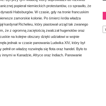
nicznej popierał niemieckich protestantów, co sprawiło, że
ynastii Habsburgów. W czasie, gdy na tronie francuskim
pierwsze zamorskie kolonie. Po śmierci króla władza
jął kardynał Richelieu, który piastował urząd tak zwanego
Ka
tym, że z ogromną zaciętością zwalczał hugenotów oraz
cuskie na kolejne obszary dzięki udziałowi w wojnie
ągnęła jednak w czasie panowania Ludwika XIV, który był
ełnił on władzę rozwinęła się flota oraz handel. Było to
y innymi w Kanadzie, Afryce oraz Indiach. Panowanie