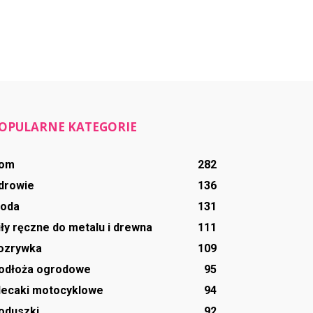
OPULARNE KATEGORIE
om
282
drowie
136
oda
131
iły ręczne do metalu i drewna
111
ozrywka
109
odłoża ogrodowe
95
lecaki motocyklowe
94
oduszki
92