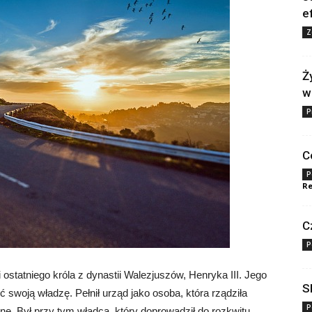
e
Z
Ż
w
P
C
P
Re
C
P
 ostatniego króla z dynastii Walezjuszów, Henryka III. Jego
S
swoją władzę. Pełnił urząd jako osoba, która rządziła
P
ne. Był przy tym władcą, który doprowadził do rozkwitu