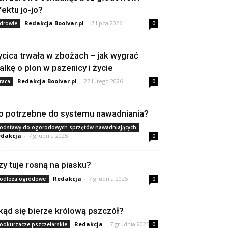
fektu jo-jo?
Redakcja Boolvar.pl
-
7 lipca 2026
drowie
0
ycica trwała w zbożach – jak wygrać
alkę o plon w pszenicy i życie
Redakcja Boolvar.pl
-
27 lutego 2026
raca
0
o potrzebne do systemu nawadniania?
odstawy do ogorodowych sprzętów nawadniających
dakcja
-
7 grudnia 2025
0
zy tuje rosną na piasku?
Redakcja
-
7 grudnia 2025
odłoża ogrodowe
0
kąd się bierze królową pszczół?
Redakcja
-
7 grudnia 2025
odkurzacze pszczelarskie
0