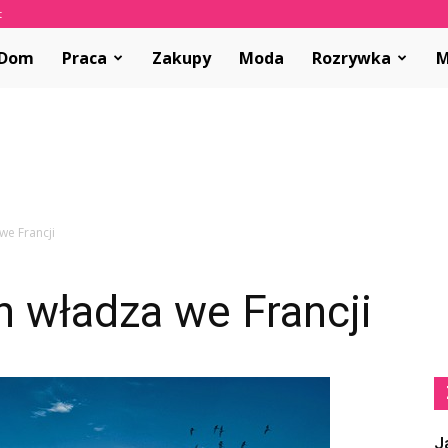
t
olvar.pl
Dom
Praca
Zakupy
Moda
Rozrywka
M
we Francji
h władza we Francji
J