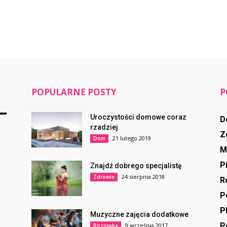
POPULARNE POSTY
P
Uroczystości domowe coraz
D
rzadziej
Z
21 lutego 2019
Dom
M
P
Znajdź dobrego specjalistę
24 sierpnia 2018
Zdrowie
R
P
P
Muzyczne zajęcia dodatkowe
P
9 września 2017
Rozrywka