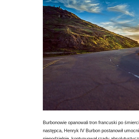
Burbonowie opanowali tron francuski po śmierci
następca, Henryk IV Burbon postanowił umocnić 
niepodzielnie, kontynuował rządy absolutystycz