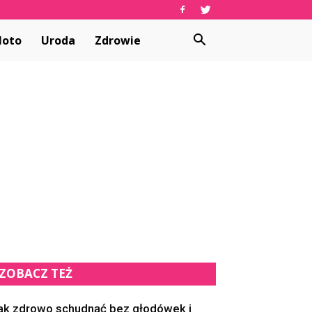
oto
Uroda
Zdrowie
ZOBACZ TEŻ
ak zdrowo schudnąć bez głodówek i