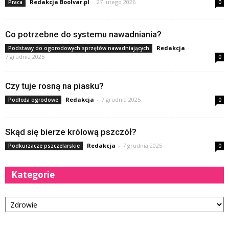
Redakcja Boolvar.pl
-
27 lutego 2026
Praca
0
Co potrzebne do systemu nawadniania?
Redakcja
-
Podstawy do ogorodowych sprzętów nawadniających
7 grudnia 2025
0
Czy tuje rosną na piasku?
Redakcja
-
7 grudnia 2025
Podłoża ogrodowe
0
Skąd się bierze królową pszczół?
Redakcja
-
7 grudnia 2025
Podkurzacze pszczelarskie
0
Kategorie
Kategorie