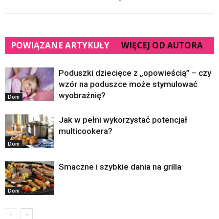
POWIĄZANE ARTYKUŁY
WIĘCEJ OD AUTORA
Poduszki dziecięce z „opowieścią” – czy
wzór na poduszce może stymulować
wyobraźnię?
Dom
Jak w pełni wykorzystać potencjał
multicookera?
Dom
Smaczne i szybkie dania na grilla
Dom