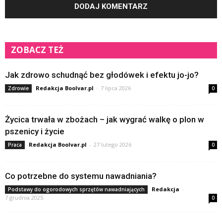
ZOBACZ TEŻ
Jak zdrowo schudnąć bez głodówek i efektu jo-jo?
Redakcja Boolvar.pl
-
7 lipca 2026
Zdrowie
0
Życica trwała w zbożach – jak wygrać walkę o plon w
pszenicy i życie
Redakcja Boolvar.pl
-
27 lutego 2026
Praca
0
Co potrzebne do systemu nawadniania?
Redakcja
-
Podstawy do ogorodowych sprzętów nawadniających
7 grudnia 2025
0