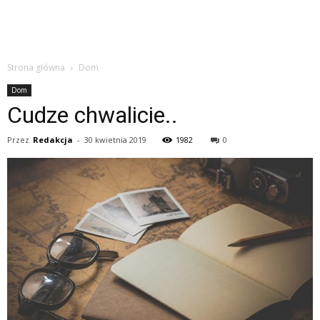
Strona główna
Dom
Dom
Cudze chwalicie..
Przez
Redakcja
-
30 kwietnia 2019
1982
0