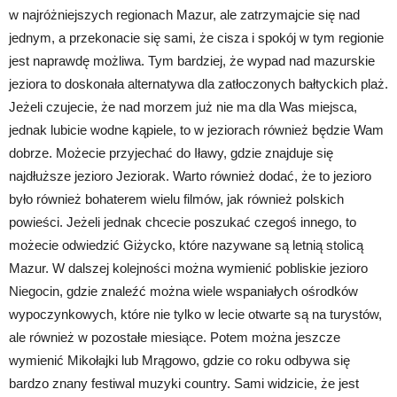
w najróżniejszych regionach Mazur, ale zatrzymajcie się nad
jednym, a przekonacie się sami, że cisza i spokój w tym regionie
jest naprawdę możliwa. Tym bardziej, że wypad nad mazurskie
jeziora to doskonała alternatywa dla zatłoczonych bałtyckich plaż.
Jeżeli czujecie, że nad morzem już nie ma dla Was miejsca,
jednak lubicie wodne kąpiele, to w jeziorach również będzie Wam
dobrze. Możecie przyjechać do Iławy, gdzie znajduje się
najdłuższe jezioro Jeziorak. Warto również dodać, że to jezioro
było również bohaterem wielu filmów, jak również polskich
powieści. Jeżeli jednak chcecie poszukać czegoś innego, to
możecie odwiedzić Giżycko, które nazywane są letnią stolicą
Mazur. W dalszej kolejności można wymienić pobliskie jezioro
Niegocin, gdzie znaleźć można wiele wspaniałych ośrodków
wypoczynkowych, które nie tylko w lecie otwarte są na turystów,
ale również w pozostałe miesiące. Potem można jeszcze
wymienić Mikołajki lub Mrągowo, gdzie co roku odbywa się
bardzo znany festiwal muzyki country. Sami widzicie, że jest