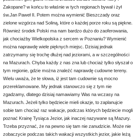
Zakopane? w końcu to właśnie w tych regionach bywał i żył
św.Jan Paweł II. Potem można wymienić Bieszczady oraz
zielone wzgórza nad Soliną, które o każdej porze roku są piękne.
Również środek Polski ma nam bardzo dużo do zaoferowania,
jak chociażby Wielkopolska z sercem w Poznaniu? Wymienić
można naprawdę wiele pięknych miejsc. Dzisiaj jednak
zatrzymamy się trochę dłużej nad jeziorami, a w szczególności
na Mazurach. Chyba każdy z nas zna lub chociaż tylko słyszał o
tym regionie, gdzie można znaleźć naprawdę cudowne tereny.
Wielu uważa, że te słowa, iż jest tam cudownie są mocno
przereklamowane. My jednak stanowczo się z tym nie
zgadzamy, dlatego dzisiaj namawiamy Was na wczasy na
Mazurach. Jeżeli tylko będziecie mieli okazje, to zaplanujcie
sobie tam chociaż raz wakacje, podczas których będziecie mogli
poznać Krainę Tysiąca Jezior, jak inaczej nazywane są Mazury.
Trzeba przyznać, że na pewno się tam nie zanudzicie. Może nie
zobaczycie podczas takich wakacji wszystkich jezior, jakie leżą