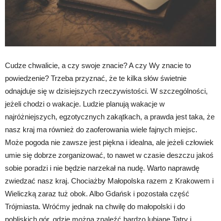
Cudze chwalicie, a czy swoje znacie? A czy Wy znacie to
powiedzenie? Trzeba przyznać, że te kilka słów świetnie
odnajduje się w dzisiejszych rzeczywistości. W szczególności,
jeżeli chodzi o wakacje. Ludzie planują wakacje w
najróżniejszych, egzotycznych zakątkach, a prawda jest taka, że
nasz kraj ma również do zaoferowania wiele fajnych miejsc.
Może pogoda nie zawsze jest piękna i idealna, ale jeżeli człowiek
umie się dobrze zorganizować, to nawet w czasie deszczu jakoś
sobie poradzi i nie będzie narzekał na nudę. Warto naprawdę
zwiedzać nasz kraj. Chociażby Małopolska razem z Krakowem i
Wieliczką zaraz tuż obok. Albo Gdańsk i pozostała część
Trójmiasta. Wróćmy jednak na chwilę do małopolski i do
pobliskich gór, gdzie można znaleźć bardzo lubiane Tatry i