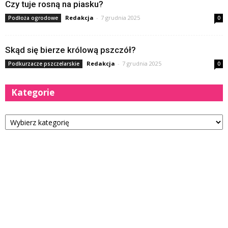
Czy tuje rosną na piasku?
Redakcja
-
7 grudnia 2025
Podłoża ogrodowe
0
Skąd się bierze królową pszczół?
Redakcja
-
7 grudnia 2025
Podkurzacze pszczelarskie
0
Kategorie
Kategorie