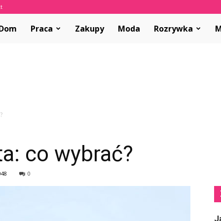
t
olvar.pl
Dom
Praca
Zakupy
Moda
Rozrywka
M
?
ta: co wybrać?
048
0
J