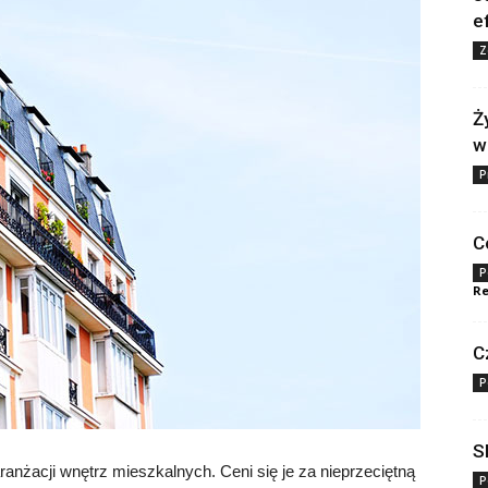
e
Z
Ż
w
P
C
P
Re
C
P
S
ranżacji wnętrz mieszkalnych. Ceni się je za nieprzeciętną
P