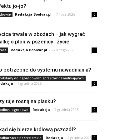
fektu jo-jo?
Redakcja Boolvar.pl
-
7 lipca 2026
drowie
0
ycica trwała w zbożach – jak wygrać
alkę o plon w pszenicy i życie
Redakcja Boolvar.pl
-
27 lutego 2026
raca
0
o potrzebne do systemu nawadniania?
odstawy do ogorodowych sprzętów nawadniających
dakcja
-
7 grudnia 2025
0
zy tuje rosną na piasku?
Redakcja
-
7 grudnia 2025
odłoża ogrodowe
0
kąd się bierze królową pszczół?
Redakcja
-
7 grudnia 2025
odkurzacze pszczelarskie
0