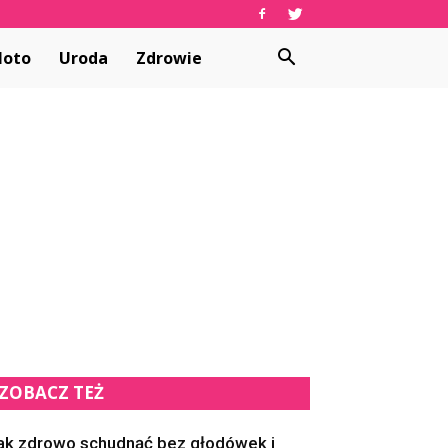
oto
Uroda
Zdrowie
ZOBACZ TEŻ
ak zdrowo schudnąć bez głodówek i