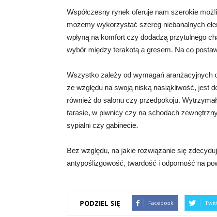
Współczesny rynek oferuje nam szerokie możl
możemy wykorzystać szereg niebanalnych elem
wpłyną na komfort czy dodadzą przytulnego char
wybór między terakotą a gresem. Na co posta
Wszystko zależy od wymagań aranżacyjnych 
ze względu na swoją niską nasiąkliwość, jest 
również do salonu czy przedpokoju. Wytrzymały
tarasie, w piwnicy czy na schodach zewnętrzn
sypialni czy gabinecie.
Bez względu, na jakie rozwiązanie się zdecydu
antypoślizgowość, twardość i odporność na po
PODZIEL SIĘ
Facebook
Twit