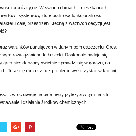
iwości aranżacyjne. W swoich domach i mieszkaniach
entów i systemów, które podniosą funkcjonalność,
akteru całej przestrzeni. Jedną z ważnych decyzji jest
wić?
oraz warunków panujących w danym pomieszczeniu. Gres,
dobrym rozwiązaniem do łazienki. Doskonale nadaje się
 gres nieszkliwiony świetnie sprawdzi się w garażu, na
ych. Terakotę możesz bez problemu wykorzystać w kuchni,
jesz, zwróć uwagę na parametry płytek, a w tym na ich
wstawanie i działanie środków chemicznych.
ter