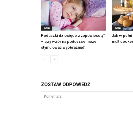
Dom
Dom
Poduszki dziecięce z „opowieścią”
Jak w pełni
– czy wzór na poduszce może
multicooke
stymulować wyobraźnię?
ZOSTAW ODPOWIEDŹ