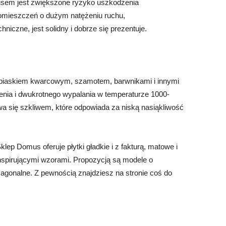
nusem jest zwiększone ryzyko uszkodzenia
pomieszczeń o dużym natężeniu ruchu,
niczne, jest solidny i dobrze się prezentuje.
z piaskiem kwarcowym, szamotem, barwnikami i innymi
enia i dwukrotnego wypalania w temperaturze 1000-
a się szkliwem, które odpowiada za niską nasiąkliwość
lep Domus oferuje płytki gładkie i z fakturą, matowe i
inspirującymi wzorami. Propozycją są modele o
sagonalne. Z pewnością znajdziesz na stronie coś do