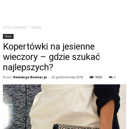
Strona główna
Moda
Moda
Kopertówki na jesienne
wieczory – gdzie szukać
najlepszych?
Przez
Redakcja Boolvar.pl
-
25 października 2018
1863
0