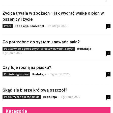
Życica trwała w zbożach – jak wygrać walkę o plon w
pszenicy i życie
Redakcja Boolvar.pl
-
27 lutego 2026
Praca
0
Co potrzebne do systemu nawadniania?
Redakcja
-
Podstawy do ogorodowych sprzętów nawadniających
7 grudnia 2025
0
Czy tuje rosną na piasku?
Redakcja
-
7 grudnia 2025
Podłoża ogrodowe
0
Skąd się bierze królową pszczół?
Redakcja
-
7 grudnia 2025
Podkurzacze pszczelarskie
0
Kategorie