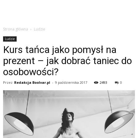
Strona główna
Ludzie
Ludzie
Kurs tańca jako pomysł na
prezent – jak dobrać taniec do
osobowości?
Przez
Redakcja Boolvar.pl
-
9 października 2017
2493
0