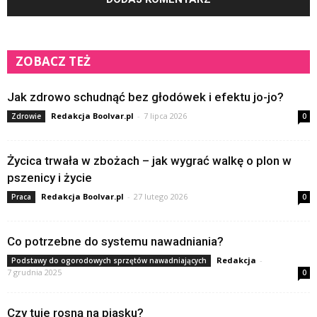
ZOBACZ TEŻ
Jak zdrowo schudnąć bez głodówek i efektu jo-jo?
Redakcja Boolvar.pl
-
7 lipca 2026
Zdrowie
0
Życica trwała w zbożach – jak wygrać walkę o plon w
pszenicy i życie
Redakcja Boolvar.pl
-
27 lutego 2026
Praca
0
Co potrzebne do systemu nawadniania?
Redakcja
-
Podstawy do ogorodowych sprzętów nawadniających
7 grudnia 2025
0
Czy tuje rosną na piasku?