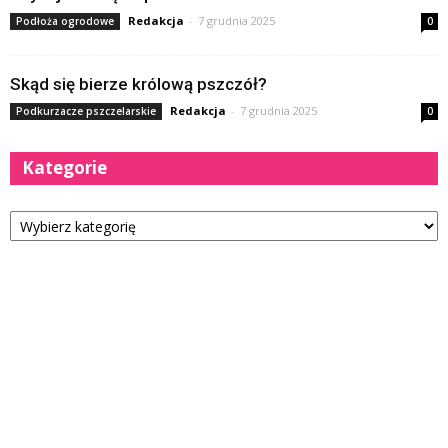
Redakcja
-
7 grudnia 2025
Podłoża ogrodowe
0
Skąd się bierze królową pszczół?
Redakcja
-
7 grudnia 2025
Podkurzacze pszczelarskie
0
Kategorie
Kategorie